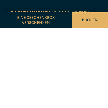
EINE VERANSTALTUNG ORGANISIEREN
EINE GESCHENKBOX
BUCHEN
VERSCHENKEN
LA ROTONDE UND MAISON 1933 :